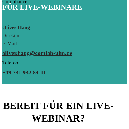
Compliance
FÜR LIVE-WEBINARE
Oliver Haug
Direktor
E-Mail
oliver.haug@comlab-ulm.de
Telefon
+49 731 932 84-11
BEREIT FÜR EIN LIVE-
WEBINAR?