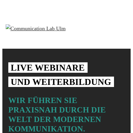
LIVE WEBINARE
UND WEITER­BILDUNG
WIR FÜHREN SIE
PRAXISNAH DURCH DIE
WELT DER MODERNEN
KOMMUNIKATION.