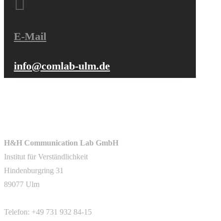

E-Mail
info@comlab-ulm.de
H&H Communication Lab GmbH
Institut für Verständlichkeit
Hindenburgring 31
89077 Ulm
Telefon: +49 731 932 84-15